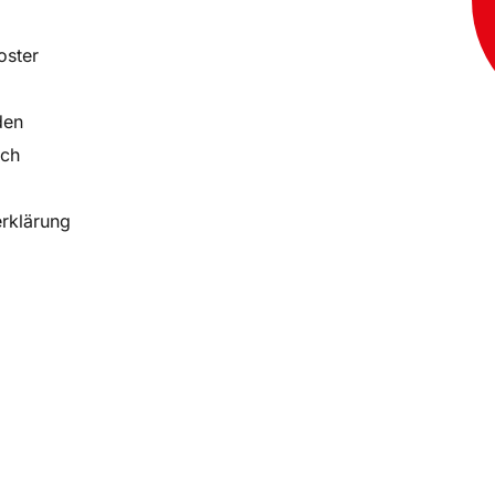
oster
den
ich
rklärung