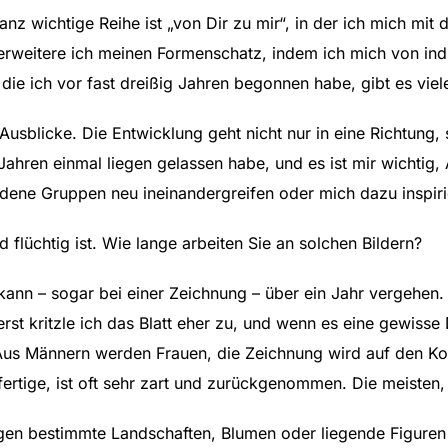
nz wichtige Reihe ist „von Dir zu mir“, in der ich mich mit
erweitere ich meinen Formenschatz, indem ich mich von indis
 die ich vor fast dreißig Jahren begonnen habe, gibt es viele
usblicke. Die Entwicklung geht nicht nur in eine Richtung, so
ahren einmal liegen gelassen habe, und es ist mir wichtig, 
dene Gruppen neu ineinandergreifen oder mich dazu inspir
 flüchtig ist. Wie lange arbeiten Sie an solchen Bildern?
ann – sogar bei einer Zeichnung – über ein Jahr vergehen. D
st kritzle ich das Blatt eher zu, und wenn es eine gewisse
us Männern werden Frauen, die Zeichnung wird auf den Kopf
fertige, ist oft sehr zart und zurückgenommen. Die meisten,
en bestimmte Landschaften, Blumen oder liegende Figuren S