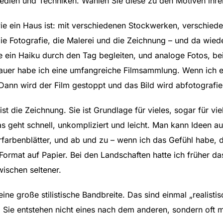
Medien und Techniken. Wählen Sie diese zu den Motiven ihre
ie ein Haus ist: mit verschiedenen Stockwerken, verschie
ie Fotografie, die Malerei und die Zeichnung – und da wied
ie ein Haiku durch den Tag begleiten, und analoge Fotos, be
schauer habe ich eine umfangreiche Filmsammlung. Wenn ich 
Dann wird der Film gestoppt und das Bild wird abfotografier
 die Zeichnung. Sie ist Grundlage für vieles, sogar für viel
Das geht schnell, unkompliziert und leicht. Man kann Ideen
farbenblätter, und ab und zu – wenn ich das Gefühl habe, d
ormat auf Papier. Bei den Landschaften hatte ich früher da
wischen seltener.
 große stilistische Bandbreite. Das sind einmal „realistisc
. Sie entstehen nicht eines nach dem anderen, sondern oft